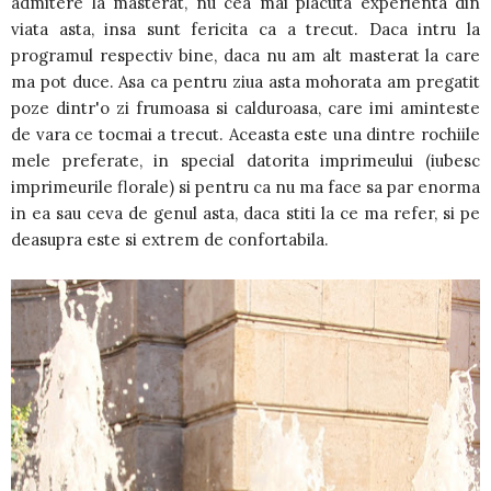
admitere la masterat, nu cea mai placuta experienta din
viata asta, insa sunt fericita ca a trecut. Daca intru la
programul respectiv bine, daca nu am alt masterat la care
ma pot duce. Asa ca pentru ziua asta mohorata am pregatit
poze dintr'o zi frumoasa si calduroasa, care imi aminteste
de vara ce tocmai a trecut. Aceasta este una dintre rochiile
mele preferate, in special datorita imprimeului (iubesc
imprimeurile florale) si pentru ca nu ma face sa par enorma
in ea sau ceva de genul asta, daca stiti la ce ma refer, si pe
deasupra este si extrem de confortabila.