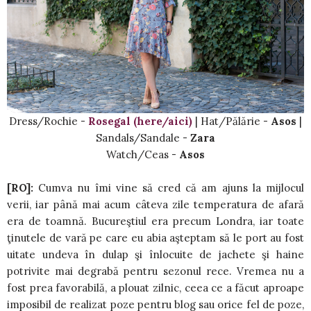
Dress/Rochie -
Rosegal (here/aici)
| Hat/Pălărie -
Asos
|
Sandals/Sandale -
Zara
Watch/Ceas -
Asos
[RO]:
Cumva nu îmi vine să cred că am ajuns la mijlocul
verii, iar până mai acum câteva zile temperatura de afară
era de toamnă. Bucureştiul era precum Londra, iar toate
ţinutele de vară pe care eu abia aşteptam să le port au fost
uitate undeva în dulap şi înlocuite de jachete şi haine
potrivite mai degrabă pentru sezonul rece. Vremea nu a
fost prea favorabilă, a plouat zilnic, ceea ce a făcut aproape
imposibil de realizat poze pentru blog sau orice fel de poze,