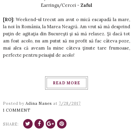
Earrings/Cercei -
Zaful
[RO]:
Weekend-ul trecut am avut o mică escapadă la mare,
la noi în România, la Marea Neagră. Am vrut să mă desprind
puţin de agitaţia din Bucureşti şi să mă relaxez. Şi dacă tot
am fost acolo, nu am putut să nu profit să fac câteva poze,
mai ales că aveam la mine câteva ţinute tare frumoase,
perfecte pentru peisajul de acolo!
READ MORE
Posted by
Adina Nanes
at
7/28/2017
1 COMMENT
SHARE: