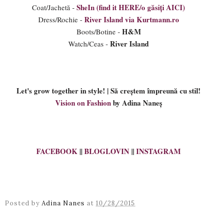
SheIn (find it HERE/o găsiți AICI)
Coat/Jachetă -
River Island via Kurtmann.ro
Dress/Rochie -
H&M
Boots/Botine -
River Island
Watch/Ceas -
Let's grow together in style! | Să creștem împreună cu stil!
Vision on Fashion
by Adina Naneș
FACEBOOK
||
BLOGLOVIN
||
INSTAGRAM
Posted by
Adina Nanes
at
10/28/2015