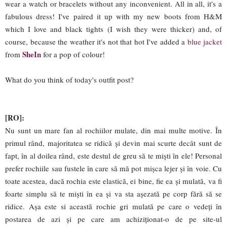
wear a watch or bracelets without any inconvenient. All in all, it's a
fabulous dress! I've paired it up with my new boots from H&M
which I love and black tights (I wish they were thicker) and, of
course, because the weather it's not that hot I've added a
blue jacket
SheIn
from
for a pop of colour!
What do you think of today's outfit post?
[RO]:
Nu sunt un mare fan al rochiilor mulate, din mai multe motive. În
primul rând, majoritatea se ridică și devin mai scurte decât sunt de
fapt, în al doilea rând, este destul de greu să te miști în ele! Personal
prefer rochiile sau fustele în care să mă pot mișca lejer și în voie. Cu
toate acestea, dacă rochia este elastică, ei bine, fie ea și mulată, va fi
foarte simplu să te miști în ea și va sta așezată pe corp fără să se
ridice. Așa este si această rochie gri mulată pe care o vedeți în
postarea de azi și pe care am achiziționat-o de pe site-ul