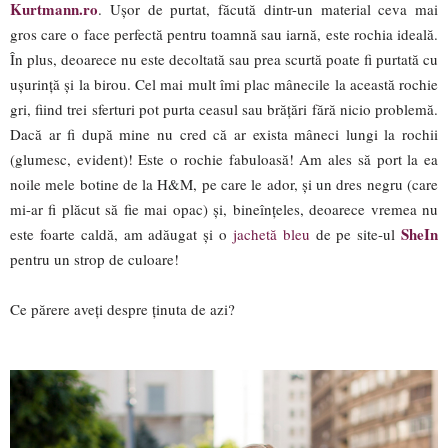
Kurtmann.ro
. Ușor de purtat, făcută dintr-un material ceva mai
gros care o face perfectă pentru toamnă sau iarnă, este rochia ideală.
În plus, deoarece nu este decoltată sau prea scurtă poate fi purtată cu
ușurință și la birou. Cel mai mult îmi plac mânecile la această rochie
gri, fiind trei sferturi pot purta ceasul sau brățări fără nicio problemă.
Dacă ar fi după mine nu cred că ar exista mâneci lungi la rochii
(glumesc, evident)! Este o rochie fabuloasă! Am ales să port la ea
noile mele botine de la H&M, pe care le ador, și un dres negru (care
mi-ar fi plăcut să fie mai opac) și, bineînțeles, deoarece vremea nu
SheIn
este foarte caldă, am adăugat și o
jachetă bleu
de pe site-ul
pentru un strop de culoare!
Ce părere aveți despre ținuta de azi?