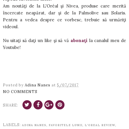
Am noutăţi de la L'Oréal şi Nivea, produse care merită
încercate neapărat, dar şi de la Palmolive sau Solaris.
Pentru a vedea despre ce vorbesc, trebuie să urmăriţi
videoul.
Nu uitaţi să daţi un like şi să vă
abonaţi
la canalul meu de
Youtube!
Posted by
Adina Nanes
at
5/07/2017
NO COMMENTS
SHARE:
LABELS:
,
,
,
ADINA NANES
FAVORITELE LUNII
L'OREAL REVIEW