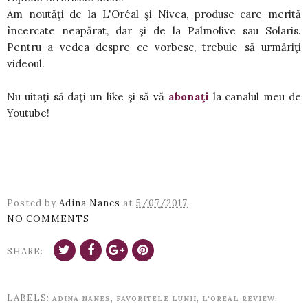
Am noutăţi de la L'Oréal şi Nivea, produse care merită
încercate neapărat, dar şi de la Palmolive sau Solaris.
Pentru a vedea despre ce vorbesc, trebuie să urmăriţi
videoul.
Nu uitaţi să daţi un like şi să vă
abonaţi
la canalul meu de
Youtube!
Posted by
Adina Nanes
at
5/07/2017
NO COMMENTS
SHARE:
LABELS:
,
,
,
ADINA NANES
FAVORITELE LUNII
L'OREAL REVIEW