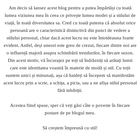
Am decis să lansez acest blog pentru a putea împărtăși cu toată
lumea viziunea mea în ceea ce privește lumea modei și a stilului de
viață, în toată diversitatea sa. Cred cu toată puterea că absolut orice
persoană are o caracteristică distinctivă din punct de vedere a
stilului personal, chiar dacă acest lucru nu este întotdeauna foarte
evident. Astfel, deși uneori este greu de crezut, fiecare dintre noi are
o influență majoră asupra schimbării trendurilor, în fiecare sezon.
Din acest motiv, vă încurajez pe toți să îndrăzniți să arătați lumii
care este identitatea voastră în materie de modă și stil. Cu toții
suntem unici și minunați, așa că haideți să începem să manifestăm
acest lucru prin a scrie, a schița, a picta, sau a ne afișa stilul personal
fără inhibiții.
Acestea fiind spuse, sper că veți găsi câte o poveste în fiecare
postare de pe blogul meu.
Să creștem împreună cu stil!