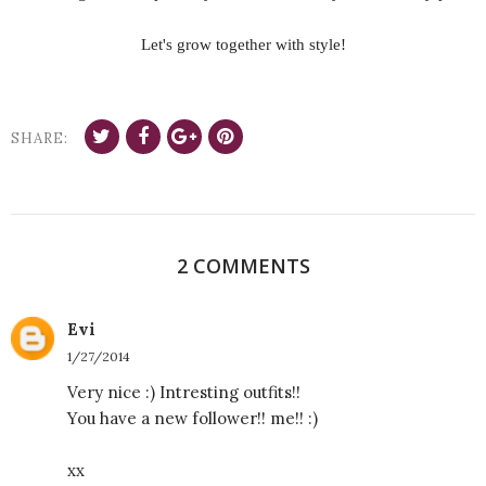
Let's grow together with style!
SHARE:
2 COMMENTS
Evi
1/27/2014
Very nice :) Intresting outfits!!
You have a new follower!! me!! :)
xx