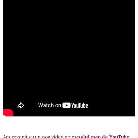
Am revenit cu un nou video pe
canalul meu de YouTube
.