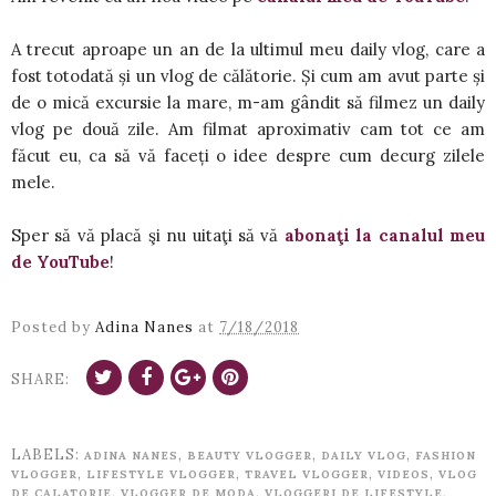
A trecut aproape un an de la ultimul meu daily vlog, care a
fost totodată și un vlog de călătorie. Și cum am avut parte și
de o mică excursie la mare, m-am gândit să filmez un daily
vlog pe două zile. Am filmat aproximativ cam tot ce am
făcut eu, ca să vă faceți o idee despre cum decurg zilele
mele.
Sper să vă placă şi nu uitaţi să vă
abonaţi la canalul meu
de YouTube
!
Posted by
Adina Nanes
at
7/18/2018
SHARE:
LABELS:
,
,
,
ADINA NANES
BEAUTY VLOGGER
DAILY VLOG
FASHION
,
,
,
,
VLOGGER
LIFESTYLE VLOGGER
TRAVEL VLOGGER
VIDEOS
VLOG
,
,
,
DE CALATORIE
VLOGGER DE MODA
VLOGGERI DE LIFESTYLE