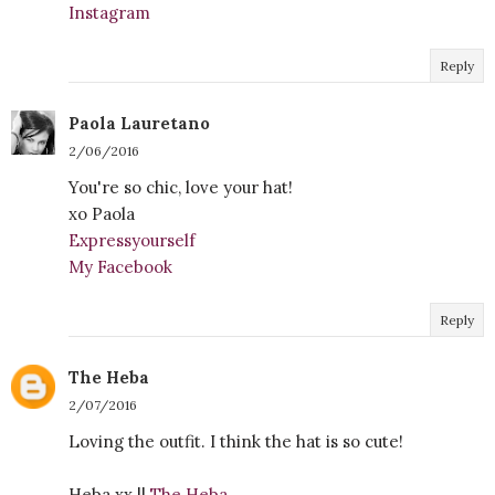
Instagram
Reply
Paola Lauretano
2/06/2016
You're so chic, love your hat!
xo Paola
Expressyourself
My Facebook
Reply
The Heba
2/07/2016
Loving the outfit. I think the hat is so cute!
Heba xx ||
The Heba