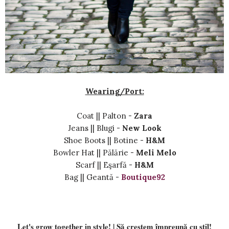
Wearing/Port:
Coat || Palton -
Zara
Jeans || Blugi -
New Look
Shoe Boots || Botine -
H&M
Bowler Hat || Pălărie -
Meli Melo
Scarf || Eşarfă -
H&M
Bag || Geantă -
Boutique92
Let's grow together in style! | Să creștem împreună cu stil!