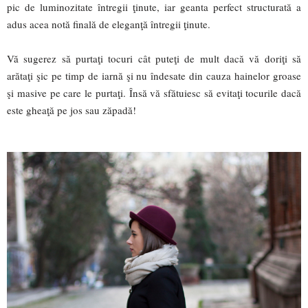
pic de luminozitate întregii ţinute, iar geanta perfect structurată a
adus acea notă finală de eleganţă întregii ţinute.
Vă sugerez să purtaţi tocuri cât puteţi de mult dacă vă doriţi să
arătaţi şic pe timp de iarnă şi nu îndesate din cauza hainelor groase
şi masive pe care le purtaţi. Însă vă sfătuiesc să evitaţi tocurile dacă
este gheaţă pe jos sau zăpadă!