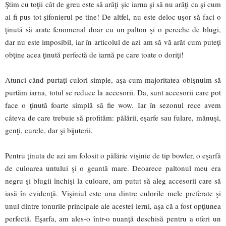
Ştim cu toţii cât de greu este să arăţi şic iarna şi să nu arăţi ca şi cum
ai fi pus tot şifonierul pe tine! De altfel, nu este deloc uşor să faci o
ţinută să arate fenomenal doar cu un palton şi o pereche de blugi,
dar nu este imposibil, iar în articolul de azi am să vă arăt cum puteţi
obţine acea ţinută perfectă de iarnă pe care toate o doriţi!
Atunci când purtaţi culori simple, aşa cum majoritatea obişnuim să
purtăm iarna, totul se reduce la accesorii. Da, sunt accesorii care pot
face o ţinută foarte simplă să fie wow. Iar în sezonul rece avem
câteva de care trebuie să profităm: pălării, eşarfe sau fulare, mănuşi,
genţi, curele, dar şi bijuterii.
Pentru ţinuta de azi am folosit o pălărie vişinie de tip bowler, o eşarfă
de culoarea untului şi o geantă mare. Deoarece paltonul meu era
negru şi blugii închişi la culoare, am putut să aleg accesorii care să
iasă în evidenţă. Vişiniul este una dintre culorile mele preferate şi
unul dintre tonurile principale ale acestei ierni, aşa că a fost opţiunea
perfectă. Eşarfa, am ales-o într-o nuanţă deschisă pentru a oferi un