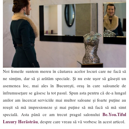
Noi femeile suntem mereu în căutarea acelor locuri care ne facă să
ne simțim, dar să și arătăm speciale. Și nu este ușor să găsești un
asemenea loc, mai ales în București, oraș în care saloanele de
înfrumusețare se găsesc la tot pasul. Spun asta pentru că de-a lungul
anilor am încercat serviciile mai multor saloane și foarte puține au
reușit să mă impresioneze și mai puține să mă facă să mă simt
Be.You.Tiful
specială. Asta până ce am trecut pragul salonului
Luxury Herăstrău
, despre care vreau să vă vorbesc în acest articol.