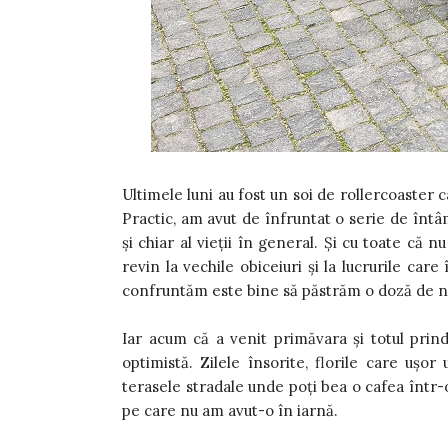
Ultimele luni au fost un soi de rollercoaster 
Practic, am avut de înfruntat o serie de întâ
și chiar al vieții în general. Și cu toate că 
revin la vechile obiceiuri și la lucrurile ca
confruntăm este bine să păstrăm o doză de no
Iar acum că a venit primăvara și totul prin
optimistă. Zilele însorite, florile care ușor
terasele stradale unde poți bea o cafea într-o
pe care nu am avut-o în iarnă.