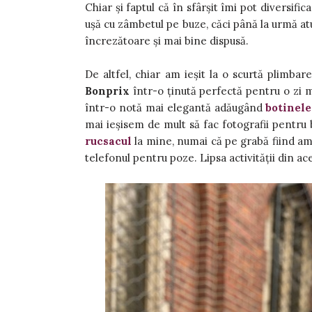
Chiar și faptul că în sfârșit îmi pot diversific
ușă cu zâmbetul pe buze, căci până la urmă atu
încrezătoare și mai bine dispusă.
De altfel, chiar am ieșit la o scurtă plimba
Bonprix
într-o ținută perfectă pentru o zi 
într-o notă mai elegantă adăugând
botinele
mai ieșisem de mult să fac fotografii pentru
rucsacul
la mine, numai că pe grabă fiind am 
telefonul pentru poze. Lipsa activității din ac