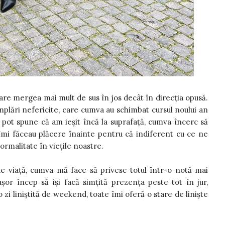
care mergea mai mult de sus în jos decât în direcția opusă.
mplări nefericite, care cumva au schimbat cursul noului an
nu pot spune că am ieșit încă la suprafață, cumva încerc să
re îmi făceau plăcere înainte pentru că indiferent cu ce ne
rmalitate în viețile noastre.
de viață, cumva mă face să privesc totul într-o notă mai
 ușor încep să își facă simțită prezența peste tot în jur,
 zi liniștită de weekend, toate îmi oferă o stare de liniște