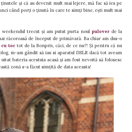
a ținutele și că au devenit mult mai lejere, mă fac să ies pe
nci când porți o ținută în care te simți bine, ești mult mai
re weekendul trecut și am putut purta noul
pulover
de la
mai răcoroasă de început de primăvară. Ba chiar am dus-o
 cu toc
tot de la Bonprix, căci, de ce nu?! Și pentru că nu
 blog, m-am gândit să iau si aparatul DSLR dacă tot aveam
uitat bateria acestuia acasă și am fost nevoită să folosesc
eastă zonă s-a făcut simțită de data aceasta!