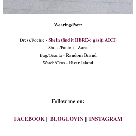
Wearing/Port:
SheIn (find it HERE/o găsiți AICI)
Dress/Rochie -
Zara
Shoes/Pantofi -
Random Brand
Bag/Geantă -
River Island
Watch/Ceas -
Follow me on:
FACEBOOK
||
BLOGLOVIN
||
INSTAGRAM