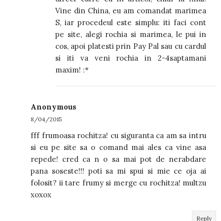
Vine din China, eu am comandat marimea
S, iar procedeul este simplu: iti faci cont
pe site, alegi rochia si marimea, le pui in
cos, apoi platesti prin Pay Pal sau cu cardul
si iti va veni rochia in 2-4saptamani
maxim! :*
Anonymous
8/04/2015
fff frumoasa rochitza! cu siguranta ca am sa intru
si eu pe site sa o comand mai ales ca vine asa
repede! cred ca n o sa mai pot de nerabdare
pana soseste!!! poti sa mi spui si mie ce oja ai
folosit? ii tare frumy si merge cu rochitza! multzu
xoxox
Reply