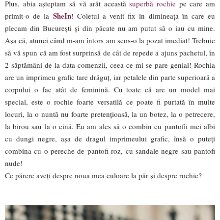
Plus, abia așteptam să vă arăt această
superbă rochie
pe care am
SheIn
primit-o de la
! Coletul a venit fix în dimineața în care eu
plecam din București și din păcate nu am putut să o iau cu mine.
Așa că, atunci când m-am întors am scos-o la pozat imediat! Trebuie
să vă spun că am fost surprinsă de cât de repede a ajuns pachetul, în
2 săptămâni de la data comenzii, ceea ce mi se pare genial! Rochia
are un imprimeu grafic tare drăguț, iar petalele din parte superioară a
corpului o fac atât de feminină. Cu toate că are un model mai
special, este o rochie foarte versatilă ce poate fi purtată în multe
locuri, la o nuntă nu foarte pretențioasă, la un botez, la o petrecere,
la birou sau la o cină. Eu am ales să o combin cu pantofii mei albi
cu dungi negre, așa de dragul imprimeului grafic, însă o puteți
combina cu o pereche de pantofi roz, cu sandale negre sau pantofi
nude!
Ce părere aveți despre noua mea culoare la păr și despre rochie?