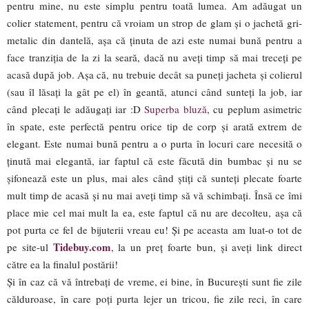
pentru mine, nu este simplu pentru toată lumea. Am adăugat un
colier statement, pentru că vroiam un strop de glam și o jachetă gri-
metalic din dantelă, așa că ținuta de azi este numai bună pentru a
face tranziția de la zi la seară, dacă nu aveți timp să mai treceți pe
acasă după job. Așa că, nu trebuie decât sa puneți jacheta și colierul
(sau îl lăsați la gât pe el) în geantă, atunci când sunteți la job, iar
când plecați le adăugați iar :D
Superba bluză
, cu peplum asimetric
în spate, este perfectă pentru orice tip de corp și arată extrem de
elegant. Este numai bună pentru a o purta în locuri care necesită o
ținută mai elegantă, iar faptul că este făcută din bumbac și nu se
șifonează este un plus, mai ales când știți că sunteți plecate foarte
mult timp de acasă și nu mai aveți timp să vă schimbați. Însă ce îmi
place mie cel mai mult la ea, este faptul că nu are decolteu, așa că
pot purta ce fel de bijuterii vreau eu! Și pe aceasta am luat-o tot de
Tidebuy.com
pe site-ul
, la un preț foarte bun, și aveți link direct
către ea la finalul postării!
Și în caz că vă întrebați de vreme, ei bine, în București sunt fie zile
călduroase, în care poți purta lejer un tricou, fie zile reci, în care