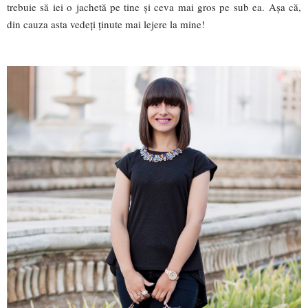
trebuie să iei o jachetă pe tine și ceva mai gros pe sub ea. Așa că,
din cauza asta vedeți ținute mai lejere la mine!