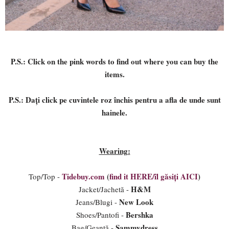
P.S.: Click on the pink words to find out where you can buy the
items.
P.S.: Dați click pe cuvintele roz închis pentru a afla de unde sunt
hainele.
Wearing:
Tidebuy.com
(
find it HERE/îl găsiți AICI
)
Top/Top -
H&M
Jacket/Jachetă -
New Look
Jeans/Blugi -
Bershka
Shoes/Pantofi -
Sammydress
Bag/Geantă -