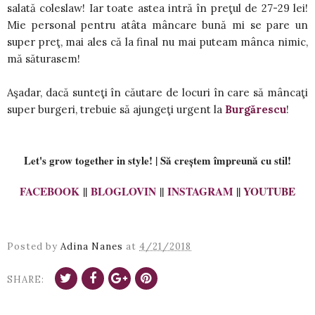
salată coleslaw! Iar toate astea intră în preţul de 27-29 lei!
Mie personal pentru atâta mâncare bună mi se pare un
super preţ, mai ales că la final nu mai puteam mânca nimic,
mă săturasem!
Aşadar, dacă sunteţi în căutare de locuri în care să mâncaţi
super burgeri, trebuie să ajungeţi urgent la
Burgărescu
!
Let's grow together in style! | Să creștem împreună cu stil!
FACEBOOK
||
BLOGLOVIN
||
INSTAGRAM
||
YOUTUBE
Posted by
Adina Nanes
at
4/21/2018
SHARE: