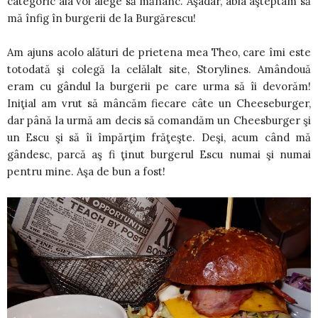
categoric aia voi alege să mănânc. Aşadar, abia aşteptam să
mă înfig în burgerii de la Burgărescu!
Am ajuns acolo alături de prietena mea Theo, care îmi este
totodată şi colegă la celălalt site, Storylines. Amândouă
eram cu gândul la burgerii pe care urma să îi devorăm!
Iniţial am vrut să mâncăm fiecare câte un Cheeseburger,
dar până la urmă am decis să comandăm un Cheesburger şi
un Escu şi să îi împărţim frăţeşte. Deşi, acum când mă
gândesc, parcă aş fi ţinut burgerul Escu numai şi numai
pentru mine. Aşa de bun a fost!